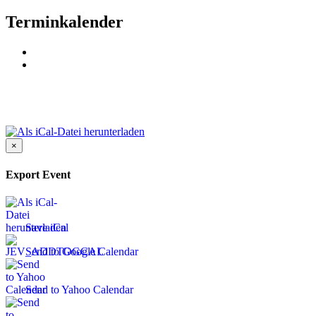
Terminkalender
×
Export Event
Save iCal
Send to Google Calendar
Send to Yahoo Calendar