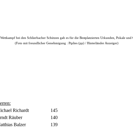
ettkampf bei den Schlierbacher Schützen gab es für die Bestplatzierten Urkunden, Pokale und 
(Foto mit freundlicher Genehmigung : Piplies (pp) / Hinterländer Anzeiger)
erren:
ichael Richardt
145
rndt Räuber
140
atthias Balzer
139