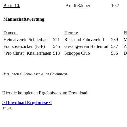
Beste 10:
Arndt Räuber
10,7
Mannschaftswertung:
Damen:
Herren:
F
Heimatverein Schlierbach
551
Reit- und Fahrverein I
539
M
Franzosenzicken (IGF)
546
Gesangverein Hartenrod
537
Z
"Pro Christ" Knallerfrauen
513
Schoppe Club
536
D
Herzlichen Glückwunsch allen Gewinnern!
Hier die kompletten Ergebnisse zum Download:
> Download Ergebnisse <
(*.pdf)