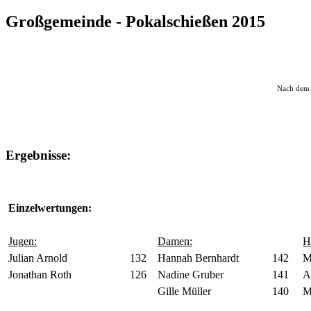
Großgemeinde - Pokalschießen 2015
Nach dem W
Ergebnisse:
Einzelwertungen:
Jugen:
Damen:
H
Julian Arnold
132
Hannah Bernhardt
142
M
Jonathan Roth
126
Nadine Gruber
141
A
Gille Müller
140
M